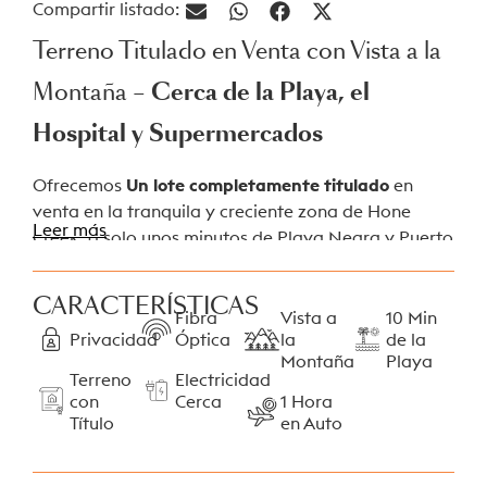
Compartir listado:
Terreno Titulado en Venta con Vista a la
Montaña –
Cerca de la Playa, el
Hospital y Supermercados
Ofrecemos
Un lote completamente titulado
en
venta en la tranquila y creciente zona de Hone
Leer más
Creek, a solo unos minutos de Playa Negra y Puerto
Viejo, en la costa caribeña de Costa Rica.
CARACTERÍSTICAS
El vendedor rellenará el lote con tierra hasta el
Fibra
Vista a
10 Min
nivel de la carretera y lo nivelará.
Privacidad
Óptica
la
de la
Montaña
Playa
Lote disponible:
Terreno
Electricidad
con
Cerca
1 Hora
Título
en Auto
400 sqm | 4306 sqft
Precio:
$78 USD/m² (no negociable)